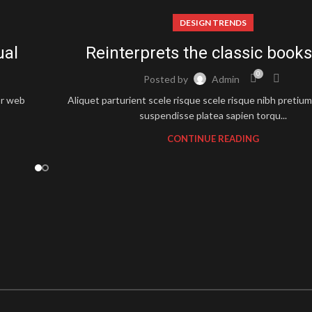
DESIGN TRENDS
ual
Reinterprets the classic books
0
Posted by
Admin
or web
Aliquet parturient scele risque scele risque nibh pretium
suspendisse platea sapien torqu...
CONTINUE READING