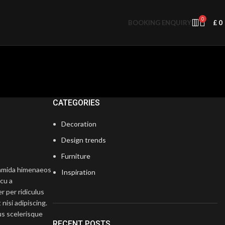
0
BOOKING ENQUIRY
£
0
CATEGORIES
Decoration
Design trends
Furniture
diamida himenaeos
Inspiration
rcu a
r per ridiculus
nisi adipiscing.
us scelerisque
RECENT POSTS