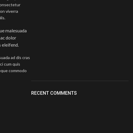
consectetur
non viverra
is.
sque malesuada
 ac dolor
 eleifend.
suada ad dis cras
ci cum quis
neque commodo
RECENT COMMENTS