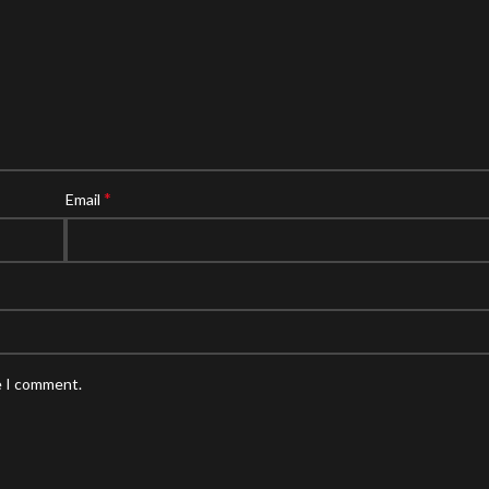
*
Email
e I comment.