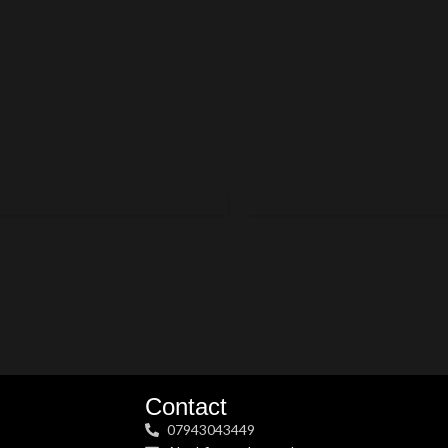
ROMAN
CANDLES
Contact
07943043449