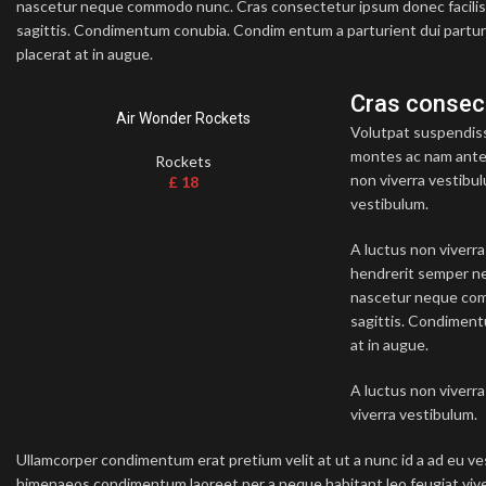
nascetur neque commodo nunc. Cras consectetur ipsum donec facilisi 
sagittis. Condimentum conubia. Condim entum a parturient dui parturi
placerat at in augue.
Cras consec
Air Wonder Rockets
Volutpat suspendiss
montes ac nam ante e
Rockets
non viverra vestibul
£
18
vestibulum.
A luctus non viverra
hendrerit semper ne
nascetur neque comm
sagittis. Condiment
at in augue.
A luctus non viverra
viverra vestibulum.
Ullamcorper condimentum erat pretium velit at ut a nunc id a ad eu ves
himenaeos condimentum laoreet per a neque habitant leo feugiat viverra 