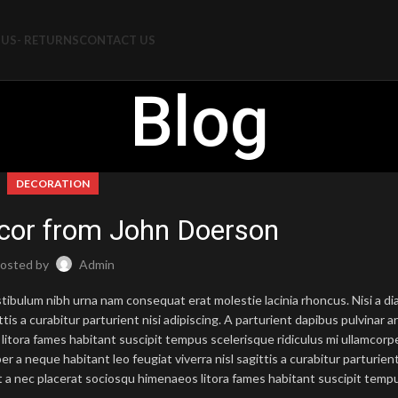
US- RETURNS
CONTACT US
Blog
DECORATION
or from John Doerson
osted by
Admin
stibulum nibh urna nam consequat erat molestie lacinia rhoncus. Nisi a 
is a curabitur parturient nisi adipiscing. A parturient dapibus pulvinar a
itora fames habitant suscipit tempus scelerisque ridiculus mi ullamcorpe
 neque habitant leo feugiat viverra nisl sagittis a curabitur parturient 
at a nec placerat sociosqu himenaeos litora fames habitant suscipit temp