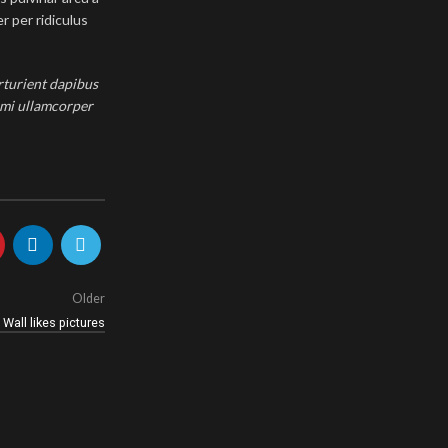
r per ridiculus
arturient dapibus
s mi ullamcorper
Older
 Wall likes pictures