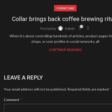
FURNITURE
Collar brings back coffee brewing rit
0
Posted by
Admin
When it’s about controlling hundreds of articles, product pages f
shops, or user profiles in social networks, all
CONTINUE READING
LEAVE A REPLY
*
Your email address will not be published.
Required fields are marked
*
Comment