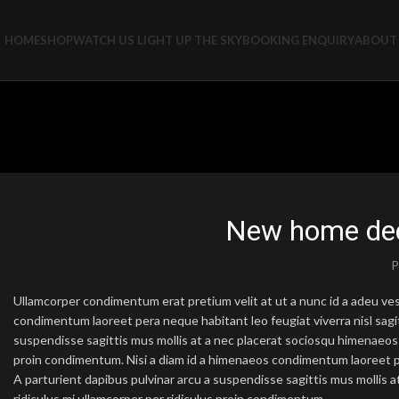
HOME
SHOP
WATCH US LIGHT UP THE SKY
BOOKING ENQUIRY
ABOUT 
New home dec
P
Ullamcorper condimentum erat pretium velit at ut a nunc id a adeu ve
condimentum laoreet pera neque habitant leo feugiat viverra nisl sagitt
suspendisse sagittis mus mollis at a nec placerat sociosqu himenaeos l
proin condimentum. Nisi a diam id a himenaeos condimentum laoreet per a
A parturient dapibus pulvinar arcu a suspendisse sagittis mus mollis 
ridiculus mi ullamcorper per ridiculus proin condimentum.