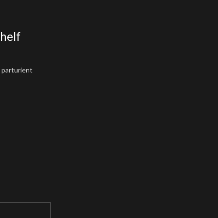
INSPIRATION
helf
Minimalist Japanese-inspire
0
Posted by
Admin
 parturient
A taciti cras scelerisque scelerisque gravida nato
turpis primis adipiscing fauc...
CONTINUE READING