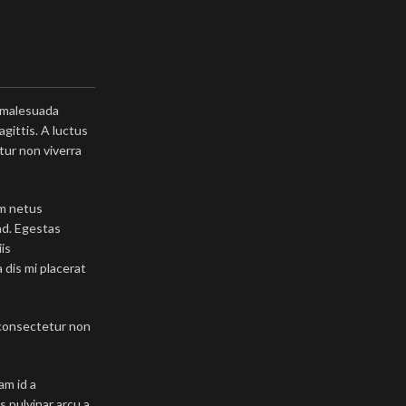
m malesuada
gittis. A luctus
tur non viverra
am netus
nd. Egestas
is
 dis mi placerat
s consectetur non
am id a
s pulvinar arcu a