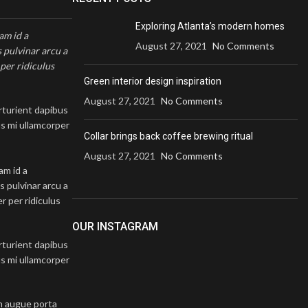
Exploring Atlanta’s modern homes
am id a
August 27, 2021
No Comments
s pulvinar arcu a
per ridiculus
Green interior design inspiration
August 27, 2021
No Comments
arturient dapibus
us mi ullamcorper
Collar brings back coffee brewing ritual
August 27, 2021
No Comments
am id a
s pulvinar arcu a
r per ridiculus
OUR INSTAGRAM
arturient dapibus
us mi ullamcorper
n augue porta