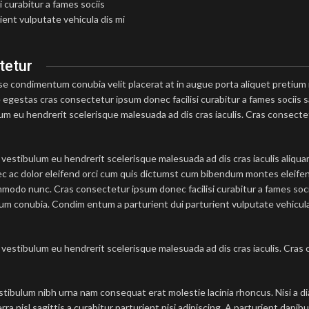
curabitur a fames sociis
ent vulputate vehicula dis mi
tetur
e condimentum conubia velit placerat at in augue porta aliquet pretiu
gestas cras consectetur ipsum donec facilisi curabitur a fames sociis sa
um eu hendrerit scelerisque malesuada ad dis cras iaculis. Cras consecte
 vestibulum eu hendrerit scelerisque malesuada ad dis cras iaculis aliqu
c ac dolor eleifend orci cum quis dictumst cum bibendum montes eleife
odo nunc. Cras consectetur ipsum donec facilisi curabitur a fames soci
um conubia. Condim entum a parturient dui parturient vulputate vehicula
 vestibulum eu hendrerit scelerisque malesuada ad dis cras iaculis. Cra
tibulum nibh urna nam consequat erat molestie lacinia rhoncus. Nisi a di
nisl sagittis a curabitur parturient nisi adipiscing. A parturient dapibu