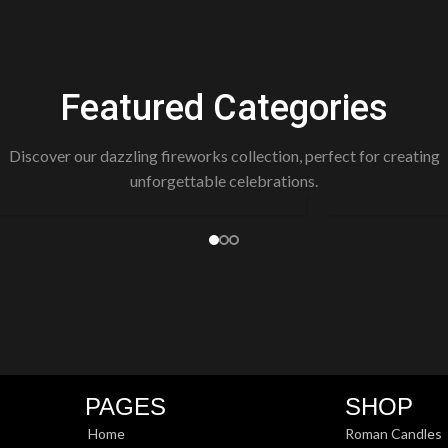
Featured Categories
KE
Discover our dazzling fireworks collection, perfect for creating
SELECTION
unforgettable celebrations.
RES
BOXES
PAGES
SHOP
Home
Roman Candles